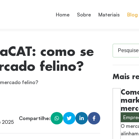
Home
Sobre
Materiais
Blog
saCAT: como se
rcado felino?
Mais r
 mercado felino?
Como
mark
merc
Empre
Compartilhe:
e 2025
O merca
alinham