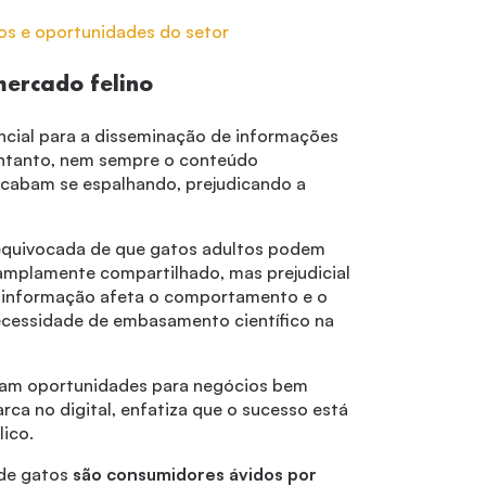
os e oportunidades do setor
mercado felino
ncial para a disseminação de informações
entanto, nem sempre o conteúdo
 acabam se espalhando, prejudicando a
equivocada de que gatos adultos podem
 amplamente compartilhado, mas prejudicial
desinformação afeta o comportamento e o
ecessidade de embasamento científico na
riam oportunidades para negócios bem
arca no digital, enfatiza que o sucesso está
lico.
 de gatos
são consumidores ávidos por