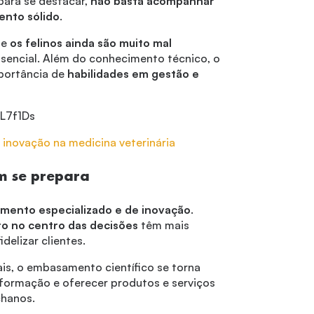
 para se destacar,
não basta acompanhar
ento sólido
.
ue
os felinos ainda são muito mal
ssencial. Além do conhecimento técnico, o
portância de
habilidades em gestão e
L7f1Ds
 inovação na medicina veterinária
m se prepara
mento especializado e de inovação
.
to no centro das decisões
têm mais
delizar clientes.
is, o embasamento científico se torna
nformação e oferecer produtos e serviços
chanos.