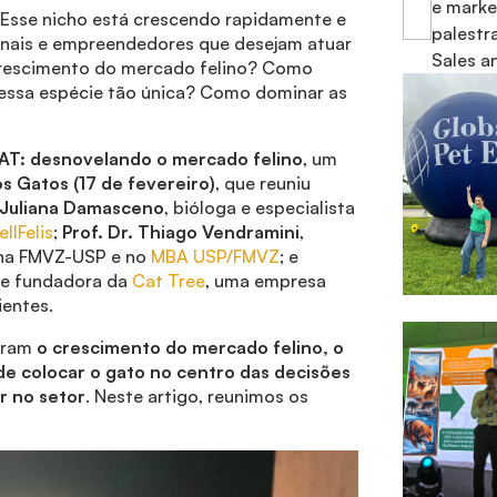
e marke
Esse nicho está crescendo rapidamente e
palestr
onais e empreendedores que desejam atuar
Sales a
 crescimento do mercado felino? Como
a essa espécie tão única? Como dominar as
T: desnovelando o mercado felino
, um
s Gatos (17 de fevereiro)
, que reuniu
 Juliana Damasceno
, bióloga e especialista
llFelis
;
Prof. Dr. Thiago Vendramini
,
r na FMVZ-USP e no
MBA USP/FMVZ
; e
 e fundadora da
Cat Tree
, uma empresa
ientes.
tiram
o crescimento do mercado felino, o
de colocar o gato no centro das decisões
r no setor
. Neste artigo, reunimos os