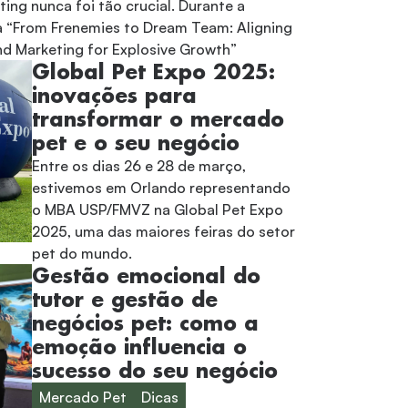
ting nunca foi tão crucial. Durante a
a “From Frenemies to Dream Team: Aligning
nd Marketing for Explosive Growth”
Global Pet Expo 2025:
inovações para
transformar o mercado
pet e o seu negócio
Entre os dias 26 e 28 de março,
estivemos em Orlando representando
o MBA USP/FMVZ na Global Pet Expo
2025, uma das maiores feiras do setor
pet do mundo.
Gestão emocional do
tutor e gestão de
negócios pet: como a
emoção influencia o
sucesso do seu negócio
Mercado Pet
Dicas