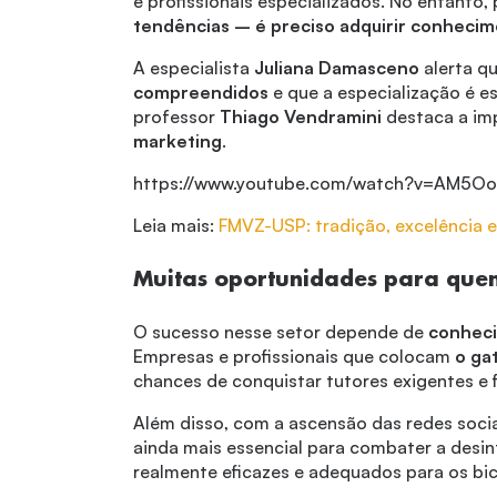
e profissionais especializados. No entanto,
tendências – é preciso adquirir conhecim
A especialista
Juliana Damasceno
alerta q
compreendidos
e que a especialização é e
professor
Thiago Vendramini
destaca a im
marketing
.
https://www.youtube.com/watch?v=AM5Oo
Leia mais:
FMVZ-USP: tradição, excelência e
Muitas oportunidades para que
O sucesso nesse setor depende de
conheci
Empresas e profissionais que colocam
o ga
chances de conquistar tutores exigentes e fi
Além disso, com a ascensão das redes socia
ainda mais essencial para combater a desi
realmente eficazes e adequados para os bi