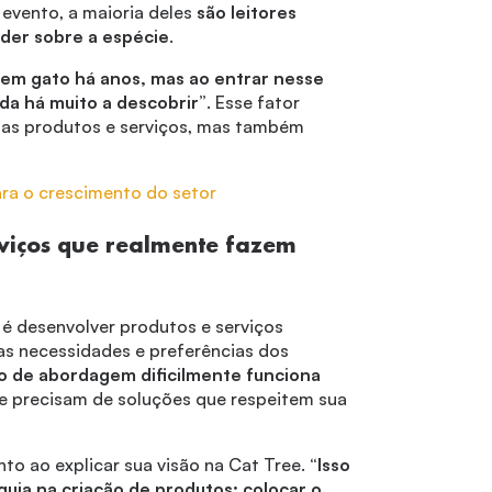
 evento, a maioria deles
são leitores
der sobre a espécie
.
tem gato há anos, mas ao entrar nesse
da há muito a descobrir”
. Esse fator
nas produtos e serviços, mas também
ara o crescimento do setor
rviços que realmente fazem
é desenvolver produtos e serviços
as necessidades e preferências dos
po de abordagem dificilmente funciona
os e precisam de soluções que respeitem sua
nto ao explicar sua visão na Cat Tree.
“Isso
guia na criação de produtos: colocar o