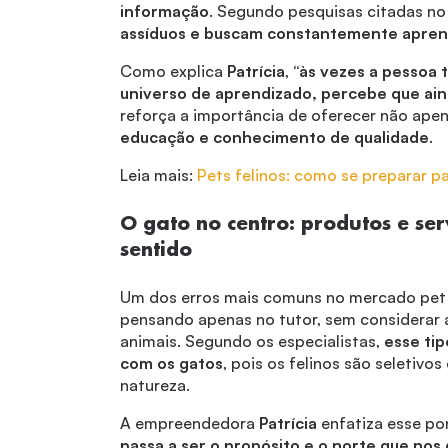
informação
. Segundo pesquisas citadas no
assíduos e buscam constantemente apren
Como explica
Patrícia
,
“às vezes a pessoa 
universo de aprendizado, percebe que ain
reforça a importância de oferecer não ape
educação e conhecimento de qualidade
.
Leia mais:
Pets felinos: como se preparar p
O gato no centro: produtos e se
sentido
Um dos erros mais comuns no mercado pet 
pensando apenas no tutor, sem considerar 
animais. Segundo os especialistas,
esse ti
com os gatos
, pois os felinos são seletiv
natureza.
A empreendedora
Patrícia
enfatiza esse po
passa a ser o propósito e o norte que nos 