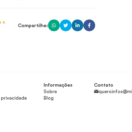
a a
Compartilhe:
Informações
Contato
Sobre
queroinfos@m
e privacidade
Blog