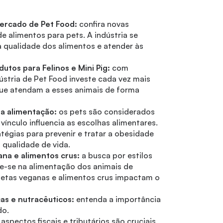
ercado de Pet Food:
confira novas
e alimentos para pets. A indústria se
a qualidade dos alimentos e atender às
tos para Felinos e Mini Pig:
com
dústria de Pet Food investe cada vez mais
ue atendam a esses animais de forma
a alimentação:
os pets são considerados
ínculo influencia as escolhas alimentares.
tégias para prevenir e tratar a obesidade
 qualidade de vida.
ana e alimentos crus:
a busca por estilos
ete-se na alimentação dos animais de
ietas veganas e alimentos crus impactam o
as e nutracêuticos:
entenda a importância
do.
:
aspectos fiscais e tributários são cruciais