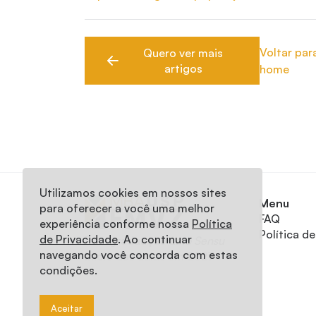
Voltar par
Quero ver mais
artigos
home
Utilizamos cookies em nossos sites
Menu
para oferecer a você uma melhor
FAQ
experiência conforme nossa
Política
Política d
de Privacidade
. Ao continuar
Pós-graduação
Lato Sensu
navegando você concorda com estas
Início das aulas em 2027
condições.
Aceitar