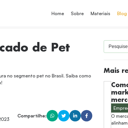
Home
Sobre
Materiais
Blog
rcado de Pet
Mais r
tura no segmento pet no Brasil. Saiba como
!
Como
mark
merc
Empre
Compartilhe:
O merca
 2023
alinham