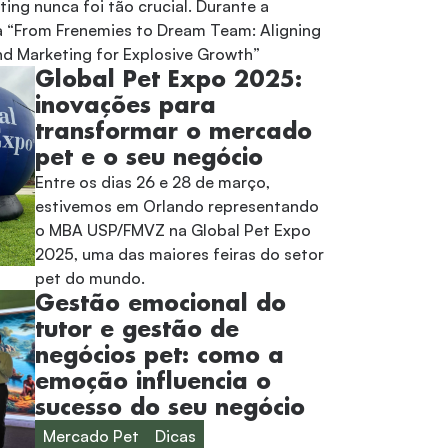
ting nunca foi tão crucial. Durante a
a “From Frenemies to Dream Team: Aligning
nd Marketing for Explosive Growth”
Global Pet Expo 2025:
inovações para
transformar o mercado
pet e o seu negócio
Entre os dias 26 e 28 de março,
estivemos em Orlando representando
o MBA USP/FMVZ na Global Pet Expo
2025, uma das maiores feiras do setor
pet do mundo.
Gestão emocional do
tutor e gestão de
negócios pet: como a
emoção influencia o
sucesso do seu negócio
Mercado Pet
Dicas