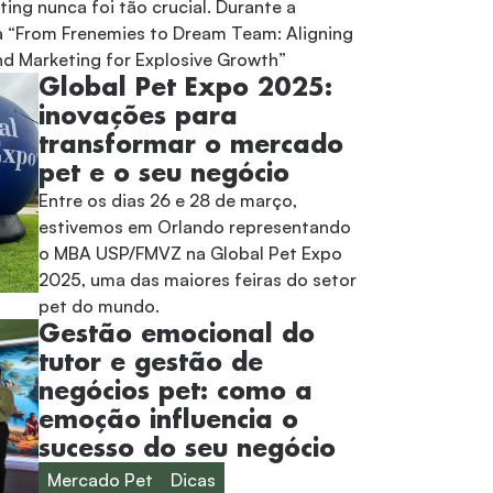
ting nunca foi tão crucial. Durante a
a “From Frenemies to Dream Team: Aligning
nd Marketing for Explosive Growth”
Global Pet Expo 2025:
inovações para
transformar o mercado
pet e o seu negócio
Entre os dias 26 e 28 de março,
estivemos em Orlando representando
o MBA USP/FMVZ na Global Pet Expo
2025, uma das maiores feiras do setor
pet do mundo.
Gestão emocional do
tutor e gestão de
negócios pet: como a
emoção influencia o
sucesso do seu negócio
Mercado Pet
Dicas