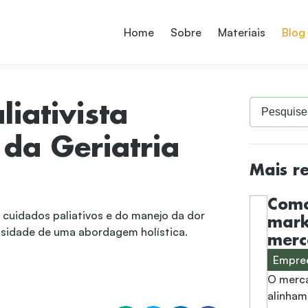
Home
Sobre
Materiais
Blog
liativista
da Geriatria
Mais r
Como
s cuidados paliativos e do manejo da dor
mark
ssidade de uma abordagem holística.
merc
Empre
O merca
alinham