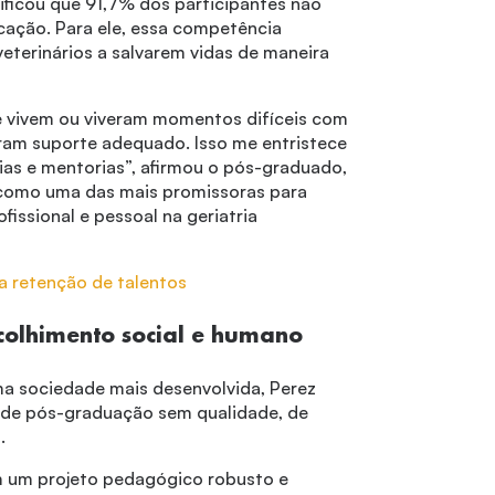
ficou que 91,7% dos participantes não
ção. Para ele, essa competência
terinários a salvarem vidas de maneira
e vivem ou viveram momentos difíceis com
aram suporte adequado. Isso me entristece
rias e mentorias”, afirmou o pós-graduado,
 como uma das mais promissoras para
issional e pessoal na geriatria
a retenção de talentos
acolhimento social e humano
a sociedade mais desenvolvida, Perez
s de pós-graduação sem qualidade, de
a.
m um projeto pedagógico robusto e