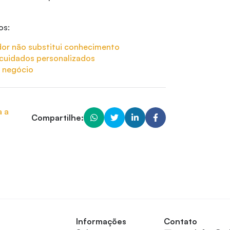
os:
dor não substitui conhecimento
 cuidados personalizados
u negócio
a a
Compartilhe:
Informações
Contato