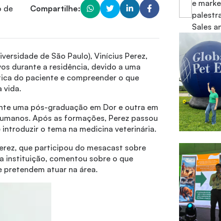
e marke
o de
Compartilhe:
palestr
Sales a
versidade de São Paulo), Vinícius Perez,
vos durante a residência, devido a uma
stica do paciente e compreender o que
a vida.
mente uma pós-graduação em Dor e outra em
humanos. Após as formações, Perez passou
e introduzir o tema na medicina veterinária.
rez, que participou do mesacast sobre
la instituição, comentou sobre o que
ue pretendem atuar na área.